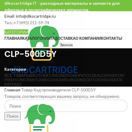
dikocartridge IT - расходные материалы и запчасти для
офисных и полиграфических аппаратов.
Email: info@dikocartridge.ru
Тел.:+7 (495) 211-59-74
КАТЕГОРИИ
ГЛАВНАЯ
КАТАЛОГ
ОПЛАТА
ДОСТАВКА
О КОМПАНИИ
КОНТАКТЫ
Звонок
CLP-500D5Y
Категории
ВСЕ
ТОВАРЫ
BROTHER
CANON
EPSON
HP
KYOCERA
LEXMARK
OKI
PANASONIC
PANTUM
RICOH
SAMSUNG
SINDOH
TOSHIBA
XEROX
КАТЮША
Главная
Товар Код производителя
CLP-500D5Y
Товаров, соответствующих вашему запросу, не обнаружено.
Поиск