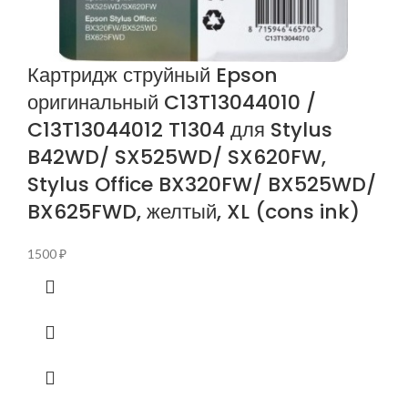
Картридж струйный Epson
оригинальный C13T13044010 /
C13T13044012 T1304 для Stylus
B42WD/ SX525WD/ SX620FW,
Stylus Office BX320FW/ BX525WD/
BX625FWD, желтый, XL (cons ink)
1500
₽