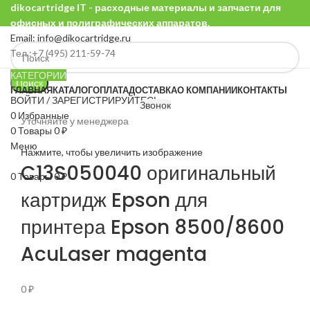
dikocartridge IT - расходные материалы и запчасти для
офисных и полиграфических аппаратов.
Email: info@dikocartridge.ru
Тел.:+7 (495) 211-59-74
КАТЕГОРИИ
Поиск
ГЛАВНАЯ
КАТАЛОГ
ОПЛАТА
ДОСТАВКА
О КОМПАНИИ
КОНТАКТЫ
ВОЙТИ / ЗАРЕГИСТРИРУЙТЕСЬ
Звонок
0
Избранные
Уточняйте у менеджера
0
Товары
0
₽
Меню
Нажмите, чтобы увеличить изображение
C13S050040 оригинальный
0
Товары
0
₽
картридж Epson для
принтера Epson 8500/8600
AcuLaser magenta
0
₽