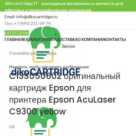
dikocartridge IT - расходные материалы и запчасти для
офисных и полиграфических аппаратов.
Email: info@dikocartridge.ru
Тел.:+7 (495) 211-59-74
КАТЕГОРИИ
ГЛАВНАЯ
КАТАЛОГ
ОПЛАТА
ДОСТАВКА
О КОМПАНИИ
КОНТАКТЫ
Звонок
Уточняйте у менеджера
Нажмите, чтобы увеличить изображение
C13S050602 оригинальный
картридж Epson для
принтера Epson AcuLaser
C9300 yellow
0
₽