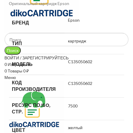
Оригинальный картридж Epson
Epson
БРЕНД
картридж
ТИП
Поиск
ВОЙТИ / ЗАРЕГИСТРИРУЙТЕСЬ
C13S050602
МОДЕЛЬ
0
Избранные
0
Товары
0
₽
Меню
КОД
C13S050602
ПРОИЗВОДИТЕЛЯ
РЕСУРС ПО ISO,
7500
СТР.
желтый
ЦВЕТ