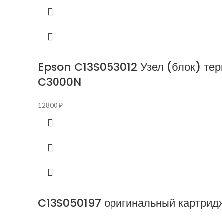
Epson C13S053012 Узел (блок) тер
C3000N
12800
₽
C13S050197 оригинальный картрид