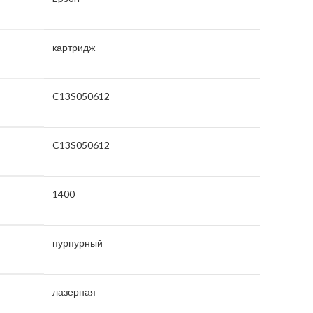
картридж
C13S050612
C13S050612
1400
пурпурный
лазерная