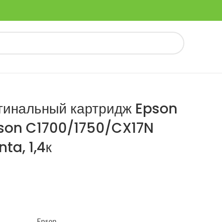
гинальный картридж Epson
pson C1700/1750/CX17N
a, 1,4к
Epson