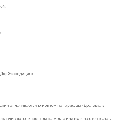
уб.
й
елДорЭкспедиция»
ании оплачивается клиентом по тарифам «Доставка в
оплачиваются клиентом на месте или включаются в счет.