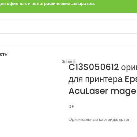
 для офисных и полиграфических аппаратов.
АКТЫ
Звонок
C13S050612 ори
для принтера E
AcuLaser magent
0
₽
Оригинальный картридж Epson