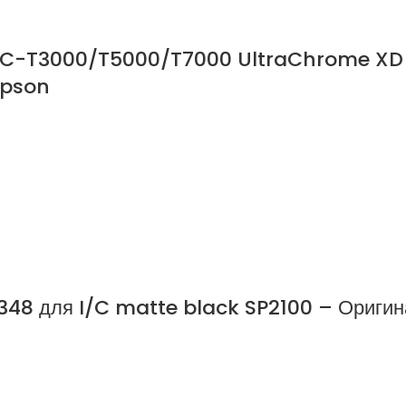
SC-T3000/T5000/T7000 UltraChrome XD 
Epson
48 для I/C matte black SP2100 – Оригин