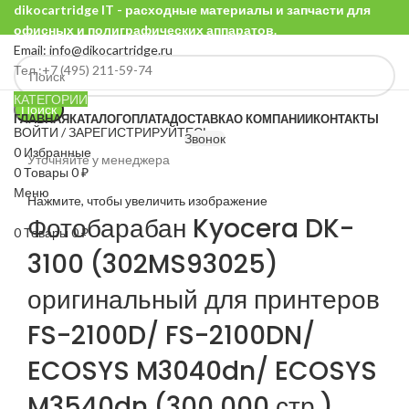
dikocartridge IT - расходные материалы и запчасти для
офисных и полиграфических аппаратов.
Email: info@dikocartridge.ru
Тел.:+7 (495) 211-59-74
КАТЕГОРИИ
Поиск
ГЛАВНАЯ
КАТАЛОГ
ОПЛАТА
ДОСТАВКА
О КОМПАНИИ
КОНТАКТЫ
ВОЙТИ / ЗАРЕГИСТРИРУЙТЕСЬ
Звонок
0
Избранные
Уточняйте у менеджера
0
Товары
0
₽
Меню
Нажмите, чтобы увеличить изображение
Фотобарабан Kyocera DK-
0
Товары
0
₽
3100 (302MS93025)
оригинальный для принтеров
FS-2100D/ FS-2100DN/
ECOSYS M3040dn/ ECOSYS
M3540dn (300 000 стр.)