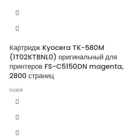
Картридж Kyocera TK-580M
(1T02KTBNL0) оригинальный для
принтеров FS-C5150DN magenta,
2800 страниц
9100
₽