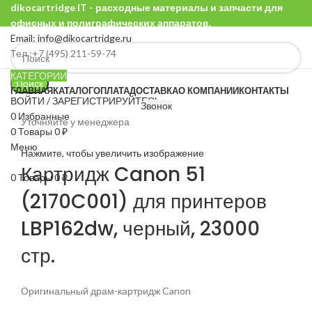
dikocartridge IT - расходные материалы и запчасти для
офисных и полиграфических аппаратов.
Email: info@dikocartridge.ru
Тел.:+7 (495) 211-59-74
КАТЕГОРИИ
Поиск
ГЛАВНАЯ
КАТАЛОГ
ОПЛАТА
ДОСТАВКА
О КОМПАНИИ
КОНТАКТЫ
ВОЙТИ / ЗАРЕГИСТРИРУЙТЕСЬ
Звонок
0
Избранные
Уточняйте у менеджера
0
Товары
0
₽
Меню
Нажмите, чтобы увеличить изображение
Картридж Canon 51
0
Товары
0
₽
(2170C001) для принтеров
LBP162dw, черный, 23000
стр.
Оригинальный драм-картридж Canon