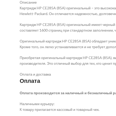
Описание
Картридж HP CE285A (85A) оригинальный – это высокок
Hewlett-Packard. Он отличается надежностью, долговеч
Картридж HP CE285A (85A) оригинальный имеет черный цв
составляет 1600 страниц при стандартном заполнении, 
Оригинальный картридж HP CE285A (85A) обладает уника
Кроме того, он легко устанавливается и не требует допо
Приобретая оригинальный картридж HP CE285A (85A), вы
производителя. Это отличный выбор для тех, кто ценит 
Оплата и доставка
Оплата
Оплата производится за наличный и безналичный р
Наличными курьеру:
К товару прилагается кассовый и товарный чек.