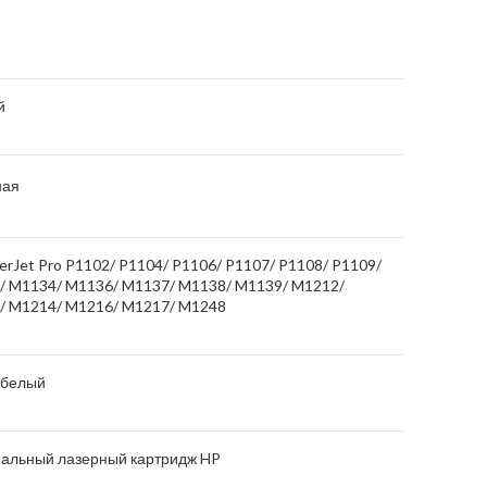
й
ная
erJet Pro P1102/ P1104/ P1106/ P1107/ P1108/ P1109/
/ M1134/ M1136/ M1137/ M1138/ M1139/ M1212/
/ M1214/ M1216/ M1217/ M1248
-белый
нальный лазерный картридж HP