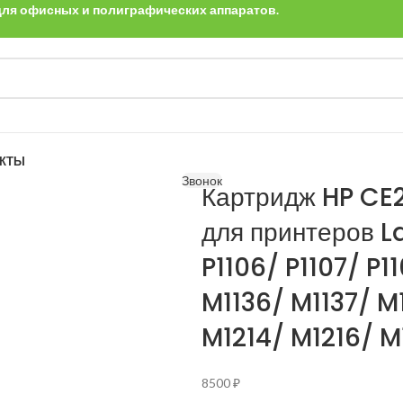
 для офисных и полиграфических аппаратов.
АКТЫ
Звонок
Картридж HP CE
для принтеров La
P1106/ P1107/ P1
M1136/ M1137/ M
M1214/ M1216/ M
8500
₽