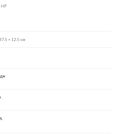
ж HP
37.5 × 12.5 см
идж
A
A