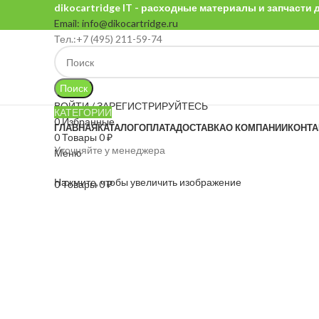
dikocartridge IT - расходные материалы и запчасти
Email: info@dikocartridge.ru
Тел.:+7 (495) 211-59-74
Поиск
ВОЙТИ / ЗАРЕГИСТРИРУЙТЕСЬ
КАТЕГОРИИ
0
Избранные
ГЛАВНАЯ
КАТАЛОГ
ОПЛАТА
ДОСТАВКА
О КОМПАНИИ
КОНТ
0
Товары
0
₽
Уточняйте у менеджера
Меню
Нажмите, чтобы увеличить изображение
0
Товары
0
₽