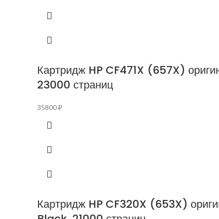
Картридж HP CF471X (657X) оригин
23000 страниц
35800
₽
Картридж HP CF320X (653X) ориги
Black, 21000 страниц