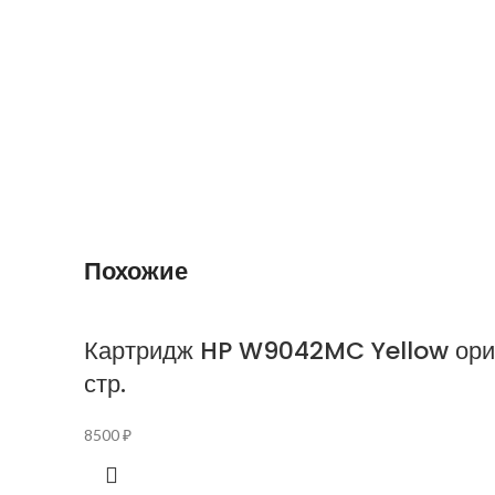
Похожие
Картридж HP W9042MC Yellow ориг
стр.
8500
₽