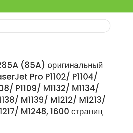
285A (85A) оригинальный
serJet Pro P1102/ P1104/
108/ P1109/ M1132/ M1134/
1138/ M1139/ M1212/ M1213/
1217/ M1248, 1600 страниц