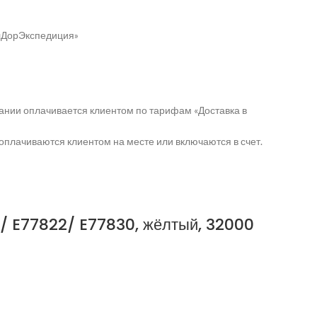
елДорЭкспедиция»
ании оплачивается клиентом по тарифам «Доставка в
оплачиваются клиентом на месте или включаются в счет.
/ E77822/ E77830, жёлтый, 32000