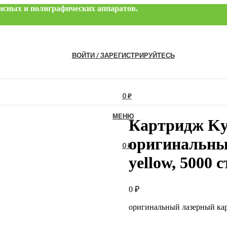
офисных и полиграфических аппаратов.
ВОЙТИ / ЗАРЕГИСТРИРУЙТЕСЬ
0
₽
МЕНЮ
Картридж Ky
оригинальны
0
₽
yellow, 5000 
0
₽
оригинальный лазерный ка