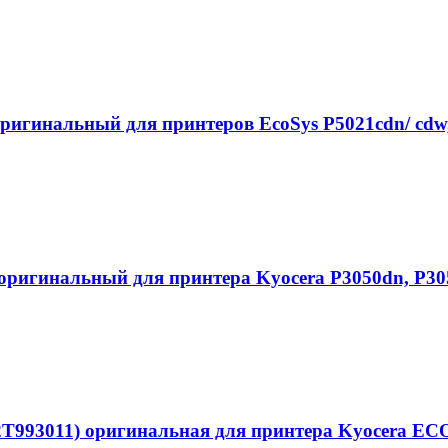
гинальный для принтеров EcoSys P5021cdn/ cdw,
ригинальный для принтера Kyocera P3050dn, P305
2T993011) оригинальная для принтера Kyocera ECO