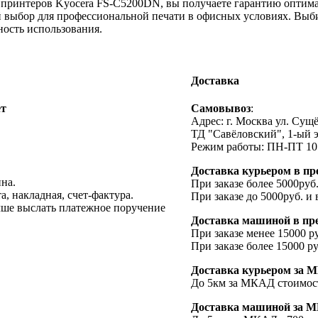
принтеров Kyocera FS-C5200DN, вы получаете гарантию оптимал
выбор для профессиональной печати в офисных условиях. Выб
ность использования.
Доставка
ет
Cамовывоз
:
Адрес: г. Москва ул. Сущёв
ТД "Савёловский", 1-ый 
Режим работы: ПН-ПТ 10:
Доставка курьером в пр
на.
При заказе более 5000руб.
, накладная, счет-фактура.
При заказе до 5000руб. и 
учше выслать платежное поручение
Доставка машиной в пре
При заказе менее 15000 ру
При заказе более 15000 ру
Доставка курьером за М
До 5км за МКАД стоимост
Доставка машиной за МК