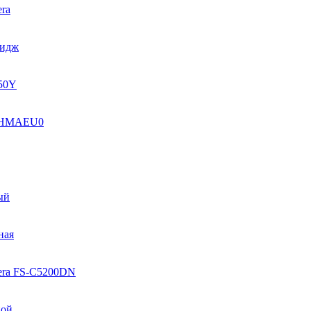
ra
ридж
50Y
2HMAEU0
ый
ная
era FS-C5200DN
ной