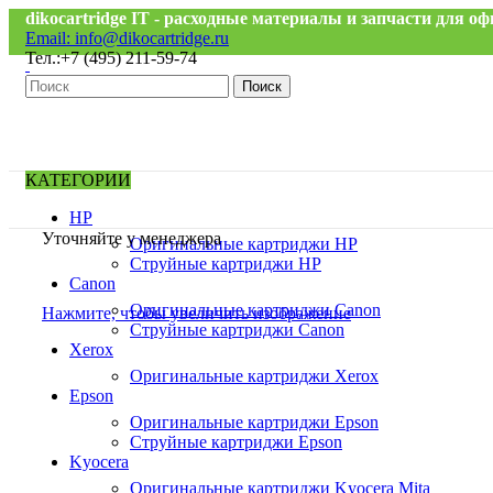
dikocartridge IT - расходные материалы и запчасти для 
Email: info@dikocartridge.ru
Тел.:+7 (495) 211-59-74
Поиск
КАТЕГОРИИ
HP
Уточняйте у менеджера
Оригинальные картриджи HP
Струйные картриджи HP
Canon
Оригинальные картриджи Canon
Нажмите, чтобы увеличить изображение
Струйные картриджи Canon
Xerox
Оригинальные картриджи Xerox
Epson
Оригинальные картриджи Epson
Струйные картриджи Epson
Kyocera
Оригинальные картриджи Kyocera Mita