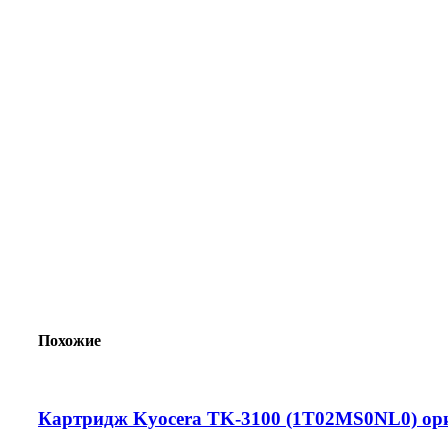
Похожие
Картридж Kyocera TK-3100 (1T02MS0NL0) ори