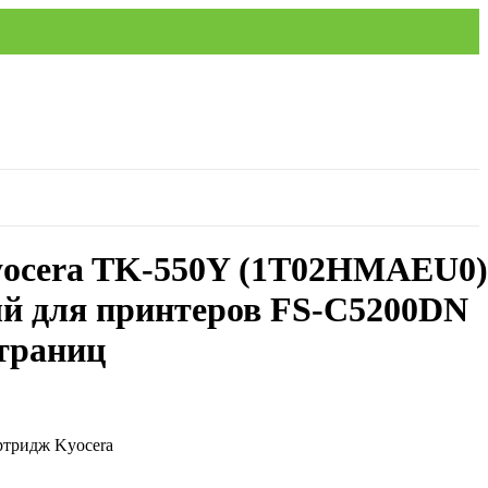
ocera TK-550Y (1T02HMAEU0)
й для принтеров FS-C5200DN
страниц
ртридж Kyocera