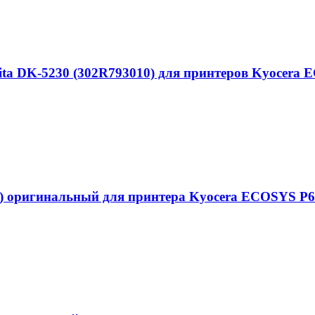
ta DK-5230 (302R793010) для принтеров Kyocera 
 оригинальный для принтера Kyocera ECOSYS P613