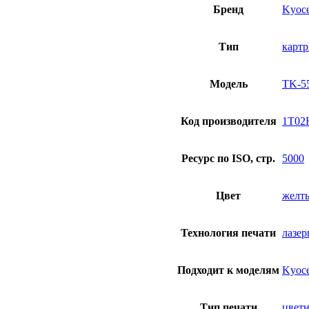
Бренд
Kyoce
Тип
карт
Модель
TK-5
Код производителя
1T0
Ресурс по ISO, стр.
5000
Цвет
желт
Технология печати
лазер
Подходит к моделям
Kyoc
Тип печати
цвет