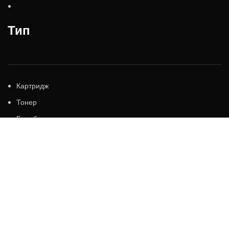
Тип
Картридж
Тонер
Барабан
Печка
Чернила
Информация