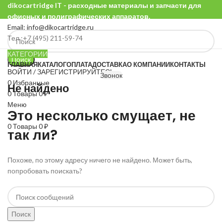
dikocartridge IT - расходные материалы и запчасти для
офисных и полиграфических аппаратов.
Email: info@dikocartridge.ru
Тел.:+7 (495) 211-59-74
КАТЕГОРИИ
Поиск
ГЛАВНАЯ
КАТАЛОГ
ОПЛАТА
ДОСТАВКА
О КОМПАНИИ
КОНТАКТЫ
ВОЙТИ / ЗАРЕГИСТРИРУЙТЕСЬ
Звонок
0
Избранные
Не найдено
0
Товары
0
₽
Меню
Это несколько смущает, не
0
Товары
0
₽
так ли?
Похоже, по этому адресу ничего не найдено. Может быть,
попробовать поискать?
Поиск