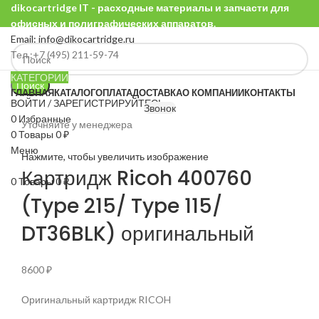
dikocartridge IT - расходные материалы и запчасти для
офисных и полиграфических аппаратов.
Email: info@dikocartridge.ru
Тел.:+7 (495) 211-59-74
КАТЕГОРИИ
Поиск
ГЛАВНАЯ
КАТАЛОГ
ОПЛАТА
ДОСТАВКА
О КОМПАНИИ
КОНТАКТЫ
ВОЙТИ / ЗАРЕГИСТРИРУЙТЕСЬ
Звонок
0
Избранные
Уточняйте у менеджера
0
Товары
0
₽
Меню
Нажмите, чтобы увеличить изображение
Картридж Ricoh 400760
0
Товары
0
₽
(Type 215/ Type 115/
DT36BLK) оригинальный
8600
₽
Оригинальный картридж RICOH