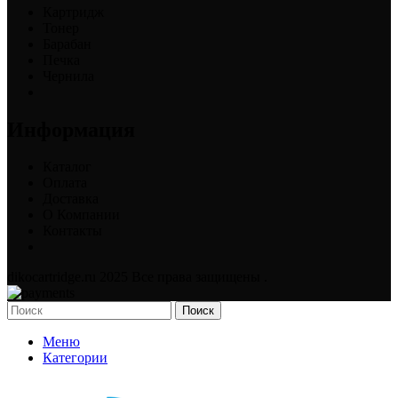
Картридж
Тонер
Барабан
Печка
Чернила
Информация
Каталог
Оплата
Доставка
О Компании
Контакты
dikocartridge.ru 2025 Все права защищены .
Поиск
Меню
Категории