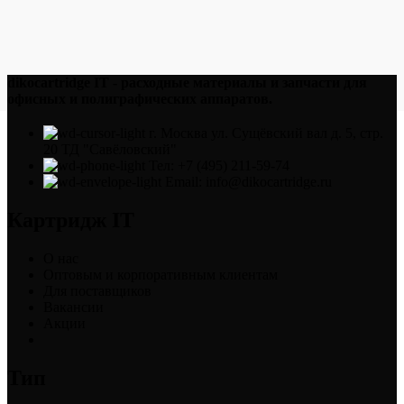
dikocartridge IT - расходные материалы и запчасти для
офисных и полиграфических аппаратов.
г. Москва ул. Сущёвский вал д. 5, стр.
20 ТД "Савёловский"
Тел: +7 (495) 211-59-74
Email: info@dikocartridge.ru
Картридж IT
О нас
Оптовым и корпоративным клиентам
Для поставщиков
Вакансии
Акции
Тип