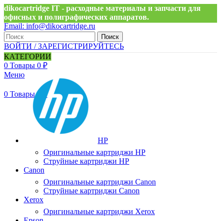
dikocartridge IT - расходные материалы и запчасти для
офисных и полиграфических аппаратов.
Email: info@dikocartridge.ru
Тел.:+7 (495) 211-59-74
Поиск
ВОЙТИ / ЗАРЕГИСТРИРУЙТЕСЬ
0
Избранные
КАТЕГОРИИ
0
Товары
0
₽
Меню
0
Товары
0
₽
HP
Оригинальные картриджи HP
Струйные картриджи HP
Canon
Оригинальные картриджи Canon
Струйные картриджи Canon
Xerox
Оригинальные картриджи Xerox
Epson