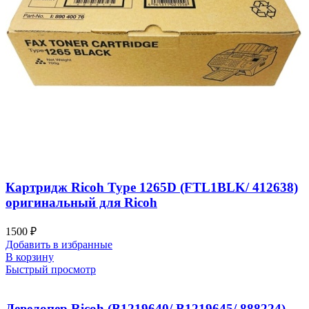
Картридж Ricoh Type 1265D (FTL1BLK/ 412638)
оригинальный для Ricoh
1500
₽
Добавить в избранные
В корзину
Быстрый просмотр
Девелопер Ricoh (B1219640/ B1219645/ 888224)