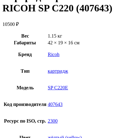
RICOH SP C220 (407643)
10500
₽
Вес
1.15 кг
Габариты
42 × 19 × 16 см
Бренд
Ricoh
Тип
картридж
Модель
SP C220E
Код производителя
407643
Ресурс по ISO, стр.
2300
Цвет
жёлтый (yellow)