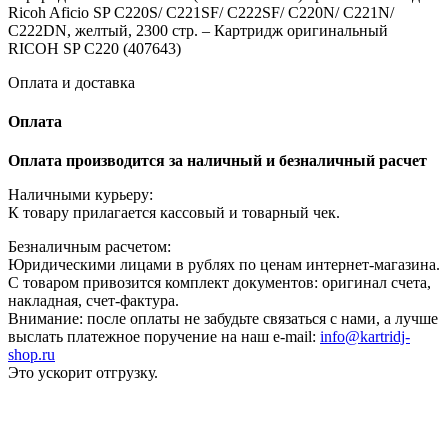
Ricoh Aficio SP C220S/ C221SF/ C222SF/ C220N/ C221N/
SP
C222DN, желтый, 2300 стр. – Картридж оригинальный
C220S/
RICOH SP C220 (407643)
C221SF/
C222SF/
Оплата и доставка
C220N/
C221N/
Оплата
C222DN,
желтый,
2300
Оплата производится за наличный и безналичный расчет
стр.
–
Наличными курьеру:
Картридж
К товару прилагается кассовый и товарный чек.
оригинальный
Безналичным расчетом:
RICOH
Юридическими лицами в рублях по ценам интернет-магазина.
SP
С товаром привозится комплект документов: оригинал счета,
C220
накладная, счет-фактура.
(407643)
Внимание: после оплаты не забудьте связаться с нами, а лучше
выслать платежное поручение на наш e-mail:
info@kartridj-
shop.ru
Это ускорит отгрузку.