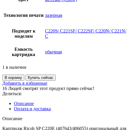
Технология печати
лазерная
Подходит к
C220S/ C221SF/ C222SF/ C220N/ C221N/
моделям
C
Емкость
обычная
картриджа
1 в наличии
Количество
В корзину
Купить сейчас
товара
Добавить в избранные
Картридж
16
Людей смотрят этот продукт прямо сейчас!
Ricoh
Делиться:
SP
C220E
Описание
(407643/406055)
Оплата и доставка
оригинальный
для
Описание
Ricoh
Картридж Ricoh SP C220E (407643/406055) оригинальный для
Aficio