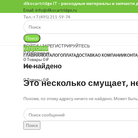
dikocartridge IT - расходные материалы и запчасти
Email: info@dikocartridge.ru
Тел.:+7 (495) 211-59-74
Поиск
ВОЙТИ / ЗАРЕГИСТРИРУЙТЕСЬ
КАТЕГОРИИ
0
Избранные
ГЛАВНАЯ
КАТАЛОГ
ОПЛАТА
ДОСТАВКА
О КОМПАНИИ
КОНТ
0
Товары
0
₽
Не найдено
Меню
0
Это несколько смущает, не
Товары
0
₽
Похоже, по этому адресу ничего не найдено. Может быть
Поиск