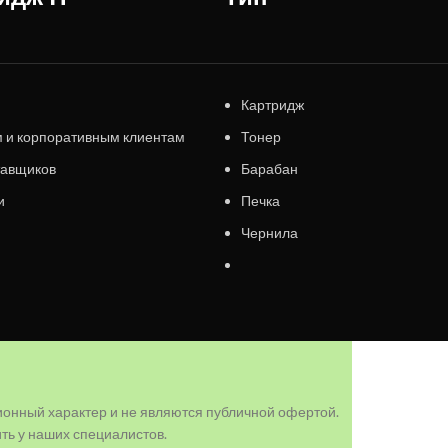
Картридж
 и корпоративным клиентам
Тонер
тавщиков
Барабан
и
Печка
Чернила
ионный характер и не являются публичной офертой.
ь у наших специалистов.