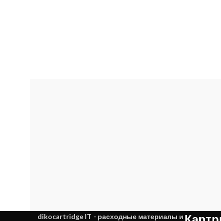
Картр
dikocartridge IT - расходные материалы и