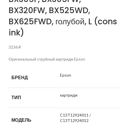
BX320FW, BX525WD,
BX625FWD, голубой, L (cons
ink)
3236
₽
Оригинальный струйный картридж Epson
Epson
БРЕНД
картридж
ТИП
C13T12924011 /
МОДЕЛЬ
C13T12924012