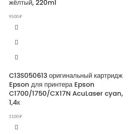
жёлтый, 220ml
9500
₽
C13S050613 оригинальный картридж
Epson для принтера Epson
C1700/1750/CX17N AcuLaser cyan,
1,4к
1100
₽