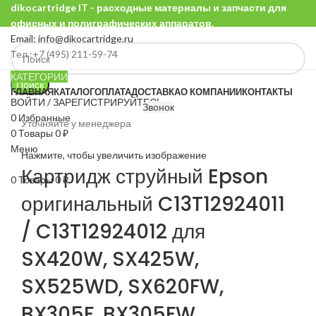
dikocartridge IT - расходные материалы и запчасти для
офисных и полиграфических аппаратов.
Email: info@dikocartridge.ru
Тел.:+7 (495) 211-59-74
КАТЕГОРИИ
Поиск
ГЛАВНАЯ
КАТАЛОГ
ОПЛАТА
ДОСТАВКА
О КОМПАНИИ
КОНТАКТЫ
ВОЙТИ / ЗАРЕГИСТРИРУЙТЕСЬ
Звонок
0
Избранные
Уточняйте у менеджера
0
Товары
0
₽
Меню
Нажмите, чтобы увеличить изображение
Картридж струйный Epson
0
Товары
0
₽
оригинальный C13T12924011
/ C13T12924012 для
SX420W, SX425W,
SX525WD, SX620FW,
BX305F, BX305FW,