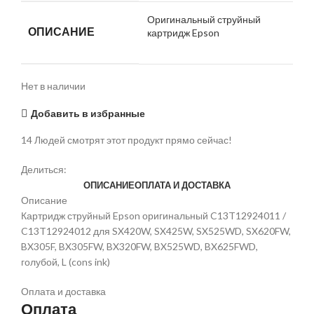
Оригинальный струйный
ОПИСАНИЕ
картридж Epson
Нет в наличии
Добавить в избранные
14
Людей смотрят этот продукт прямо сейчас!
Делиться:
ОПИСАНИЕ
ОПЛАТА И ДОСТАВКА
Описание
Картридж струйный Epson оригинальный C13T12924011 /
C13T12924012 для SX420W, SX425W, SX525WD, SX620FW,
BX305F, BX305FW, BX320FW, BX525WD, BX625FWD,
голубой, L (cons ink)
Оплата и доставка
Оплата