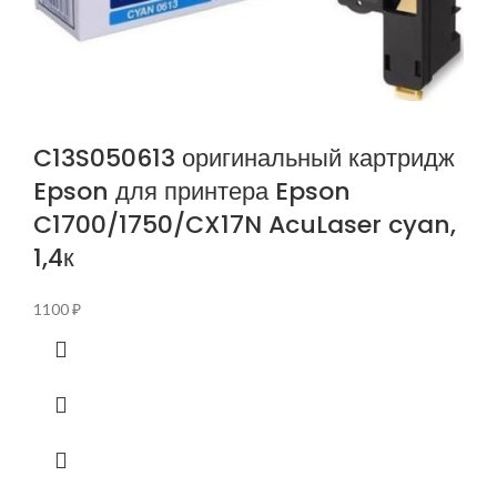
C13S050613 оригинальный картридж
Epson для принтера Epson
C1700/1750/CX17N AcuLaser cyan,
1,4к
1100
₽