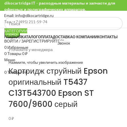
dikocartridge IT - расходные материалы и запчасти для
офисных и полиграфических аппаратов.
Email: info@dikocartridge.ru
Тел.:+7 (495) 211-59-74
КАТЕГОРИИ
Поиск
ГЛАВНАЯ
КАТАЛОГ
ОПЛАТА
ДОСТАВКА
О КОМПАНИИ
КОНТАКТЫ
ВОЙТИ / ЗАРЕГИСТРИРУЙТЕСЬ
Звонок
0
Избранные
Уточняйте у менеджера
0
Товары
0
₽
Меню
Нажмите, чтобы увеличить изображение
Картридж струйный Epson
0
Товары
0
₽
оригинальный T5437
C13T543700 Epson ST
7600/9600 серый
0
₽