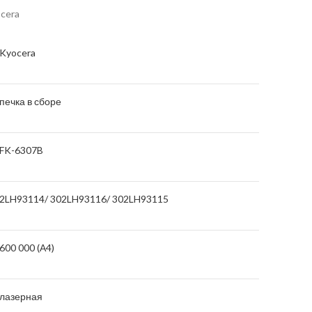
cera
Kyocera
печка в сборе
FK-6307B
2LH93114/ 302LH93116/ 302LH93115
600 000 (А4)
лазерная