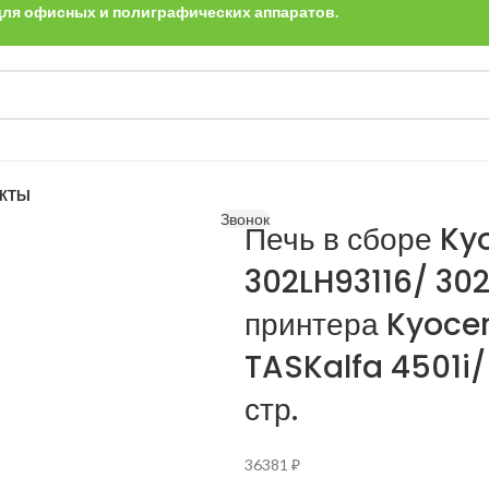
 для офисных и полиграфических аппаратов.
АКТЫ
Звонок
Печь в сборе Ky
302LH93116/ 302
принтера Kyocer
TASKalfa 4501i/
стр.
36381
₽