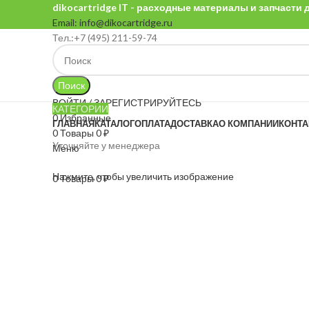
dikocartridge IT - расходные материалы и запчасти
Email: info@dikocartridge.ru
Тел.:+7 (495) 211-59-74
Поиск
ВОЙТИ / ЗАРЕГИСТРИРУЙТЕСЬ
КАТЕГОРИИ
0
Избранные
ГЛАВНАЯ
КАТАЛОГ
ОПЛАТА
ДОСТАВКА
О КОМПАНИИ
КОНТ
0
Товары
0
₽
Уточняйте у менеджера
Меню
Нажмите, чтобы увеличить изображение
0
Товары
0
₽