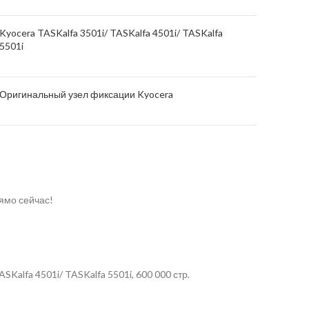
Kyocera TASKalfa 3501i/ TASKalfa 4501i/ TASKalfa
5501i
Оригинальный узел фиксации Kyocera
ямо сейчас!
alfa 4501i/ TASKalfa 5501i, 600 000 стр.