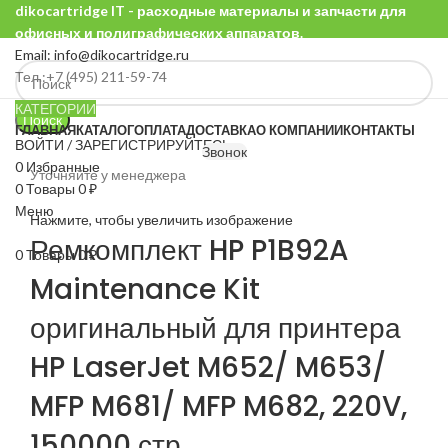
dikocartridge IT - расходные материалы и запчасти для
офисных и полиграфических аппаратов.
Email: info@dikocartridge.ru
Тел.:+7 (495) 211-59-74
КАТЕГОРИИ
Поиск
ГЛАВНАЯ
КАТАЛОГ
ОПЛАТА
ДОСТАВКА
О КОМПАНИИ
КОНТАКТЫ
ВОЙТИ / ЗАРЕГИСТРИРУЙТЕСЬ
Звонок
0
Избранные
Уточняйте у менеджера
0
Товары
0
₽
Меню
Нажмите, чтобы увеличить изображение
Ремкомплект HP P1B92A
0
Товары
0
₽
Maintenance Kit
оригинальный для принтера
HP LaserJet M652/ M653/
MFP M681/ MFP M682, 220V,
150000 стр.