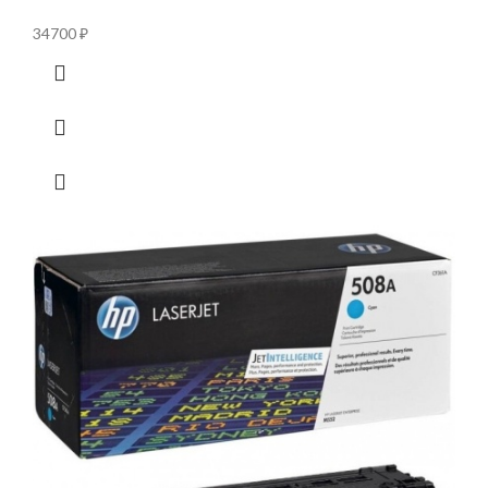
34700
₽