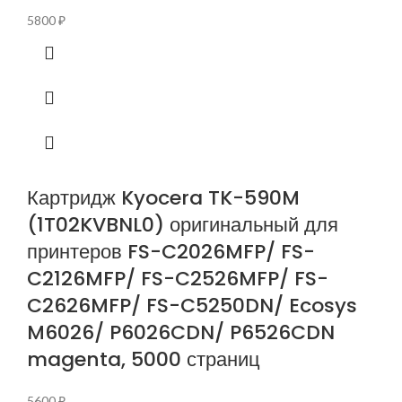
5800
₽
Картридж Kyocera TK-590M
(1T02KVBNL0) оригинальный для
принтеров FS-C2026MFP/ FS-
C2126MFP/ FS-C2526MFP/ FS-
C2626MFP/ FS-C5250DN/ Ecosys
M6026/ P6026CDN/ P6526CDN
magenta, 5000 страниц
5600
₽