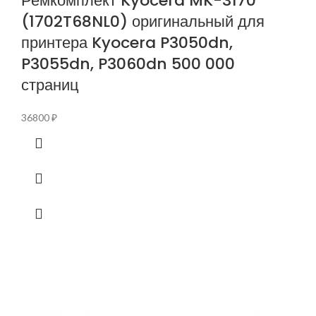
Ремкомплект Kyocera MK-3170
(1702T68NL0) оригинальный для
принтера Kyocera P3050dn,
P3055dn, P3060dn 500 000
страниц
36800
₽