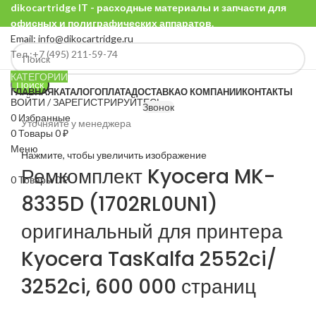
dikocartridge IT - расходные материалы и запчасти для
офисных и полиграфических аппаратов.
Email: info@dikocartridge.ru
Тел.:+7 (495) 211-59-74
КАТЕГОРИИ
Поиск
ГЛАВНАЯ
КАТАЛОГ
ОПЛАТА
ДОСТАВКА
О КОМПАНИИ
КОНТАКТЫ
ВОЙТИ / ЗАРЕГИСТРИРУЙТЕСЬ
Звонок
0
Избранные
Уточняйте у менеджера
0
Товары
0
₽
Меню
Нажмите, чтобы увеличить изображение
Ремкомплект Kyocera MK-
0
Товары
0
₽
8335D (1702RL0UN1)
оригинальный для принтера
Kyocera TasKalfa 2552ci/
3252ci, 600 000 страниц