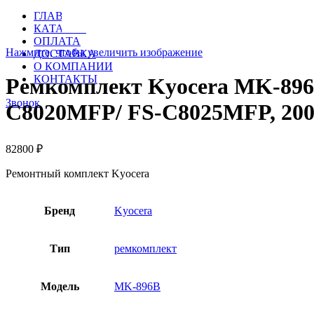
ГЛАВНАЯ
КАТАЛОГ
ОПЛАТА
Нажмите, чтобы увеличить изображение
ДОСТАВКА
О КОМПАНИИ
КОНТАКТЫ
Ремкомплект Kyocera MK-896
Звонок
C8020MFP/ FS-C8025MFP, 200
82800
₽
Ремонтный комплект Kyocera
Бренд
Kyocera
Тип
ремкомплект
Модель
MK-896B