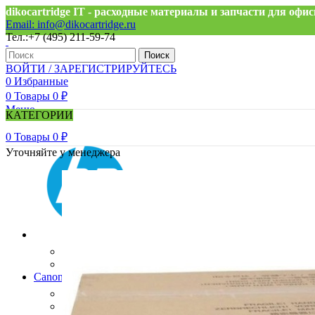
dikocartridge IT - расходные материалы и запчасти для оф
Email: info@dikocartridge.ru
Тел.:+7 (495) 211-59-74
Поиск
ВОЙТИ / ЗАРЕГИСТРИРУЙТЕСЬ
0
Избранные
0
Товары
0
₽
Меню
КАТЕГОРИИ
0
Товары
0
₽
Уточняйте у менеджера
HP
Оригинальные картриджи HP
Струйные картриджи HP
Canon
Оригинальные картриджи Canon
Струйные картриджи Canon