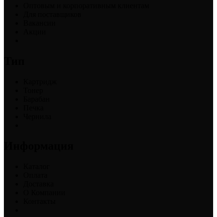
Оптовым и корпоративным клиентам
Для поставщиков
Вакансии
Акции
Тип
Картридж
Тонер
Барабан
Печка
Чернила
Информация
Каталог
Оплата
Доставка
О Компании
Контакты