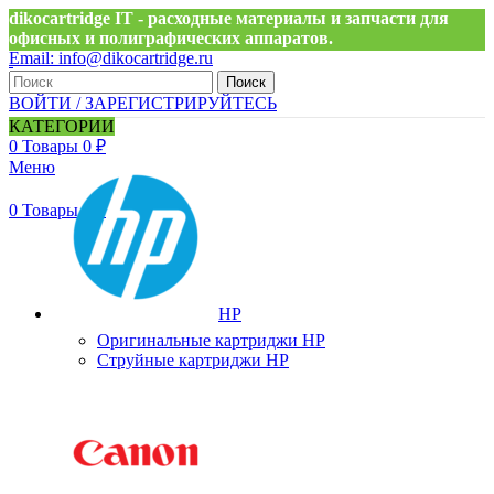
dikocartridge IT - расходные материалы и запчасти для
офисных и полиграфических аппаратов.
Email: info@dikocartridge.ru
Тел.:+7 (495) 211-59-74
Поиск
ВОЙТИ / ЗАРЕГИСТРИРУЙТЕСЬ
0
Избранные
КАТЕГОРИИ
0
Товары
0
₽
Меню
0
Товары
0
₽
HP
Оригинальные картриджи HP
Струйные картриджи HP