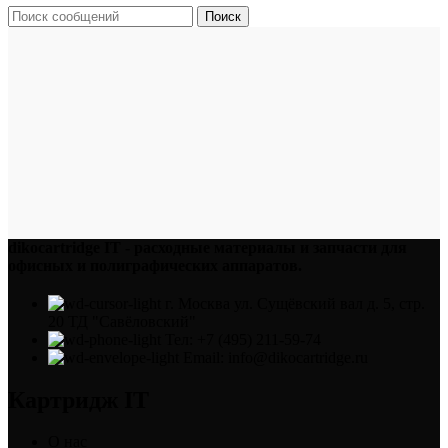
Поиск
dikocartridge IT - расходные материалы и запчасти для
офисных и полиграфических аппаратов.
г. Москва ул. Сущёвский вал д. 5, стр.
20 ТД "Савёловский"
Тел: +7 (495) 211-59-74
Email: info@dikocartridge.ru
Картридж IT
О нас