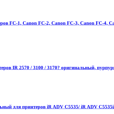
ов FC-1, Canon FC-2, Canon FC-3, Canon FC-4, C
ов IR 2570 / 3100 / 3170? оригинальный, пурпурн
й для принтеров iR ADV C5535/ iR ADV C5535i/ 