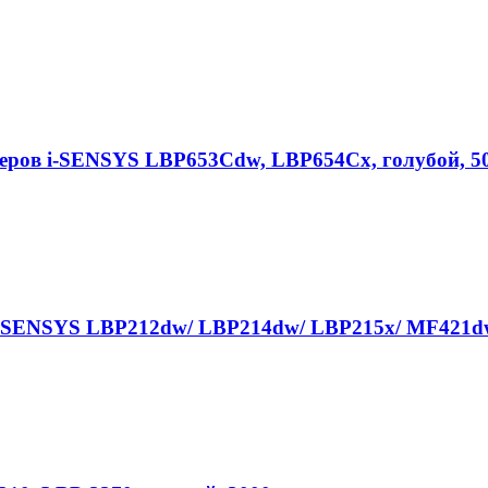
еров i-SENSYS LBP653Cdw, LBP654Cx, голубой, 50
-SENSYS LBP212dw/ LBP214dw/ LBP215x/ MF421dw