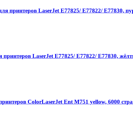
принтеров LaserJet E77825/ E77822/ E77830, пур
ринтеров LaserJet E77825/ E77822/ E77830, жёлты
интеров ColorLaserJet Ent M751 yellow, 6000 стр