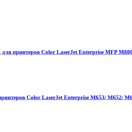
ля принтеров Color LaserJet Enterprise MFP M880
интеров Color LaserJet Enterprise M653/ M652/ M