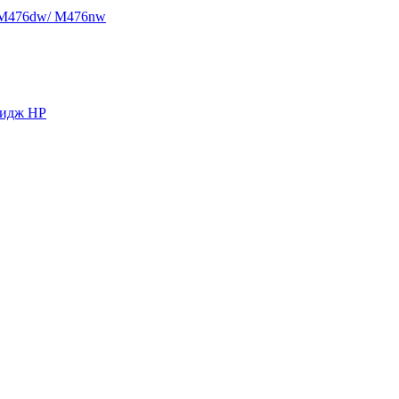
/ M476dw/ M476nw
ридж HP