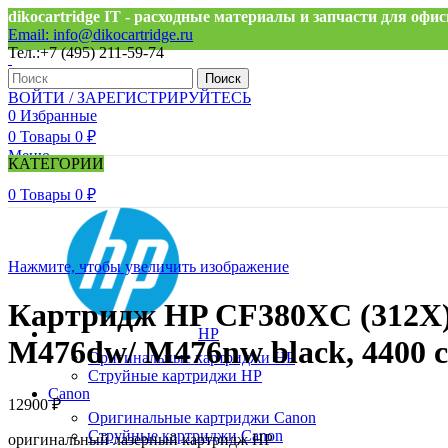
dikocartridge IT - расходные материалы и запчасти для оф
Email: info@dikocartridge.ru
Тел.:+7 (495) 211-59-74
Поиск
ВОЙТИ / ЗАРЕГИСТРИРУЙТЕСЬ
0
Избранные
0
Товары
0
₽
Меню
КАТЕГОРИИ
0
Товары
0
₽
Нажмите, чтобы увеличить изображение
Картридж HP CF380XC (312X) 
HP
M476dw/ M476nw black, 4400 
Оригинальные картриджи HP
Струйные картриджи HP
Canon
12900
₽
Оригинальные картриджи Canon
Струйные картриджи Canon
оригинальный лазерный картридж HP