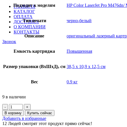
Подходит к моделям
HP Color LaserJet Pro M476dn
ГЛАВНАЯ
КАТАЛОГ
ОПЛАТА
Тип печати
черно-белый
ДОСТАВКА
О КОМПАНИИ
КОНТАКТЫ
Описание
оригинальный лазерный карт
Звонок
Емкость картриджа
Повышенная
Размер упаковки (ВхШхД), см
38,5 x 10,9 x 12,5 см
Вес
0.9 кг
9 в наличии
Количество
товара
В корзину
Купить сейчас
Картридж
Добавить в избранные
HP
12
Людей смотрят этот продукт прямо сейчас!
CF380XC