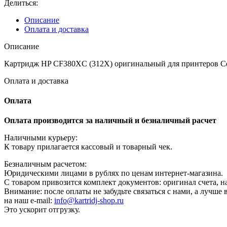
Делиться:
(312X)
оригинальный
Описание
для
Оплата и доставка
принтеров
Color
Описание
LaserJet
Pro
Картридж HP CF380XC (312X) оригинальный для принтеров Col
M476dn/
Оплата и доставка
M476dw/
M476nw
black,
Оплата
4400
страниц
Оплата производится за наличный и безналичный расчет
Наличными курьеру:
К товару прилагается кассовый и товарный чек.
Безналичным расчетом:
Юридическими лицами в рублях по ценам интернет-магазина.
С товаром привозится комплект документов: оригинал счета, на
Внимание: после оплаты не забудьте связаться с нами, а лучше
на наш e-mail:
info@kartridj-shop.ru
Это ускорит отгрузку.