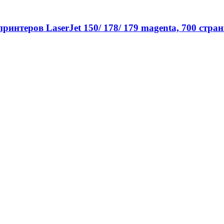
нтеров LaserJet 150/ 178/ 179 magenta, 700 стра