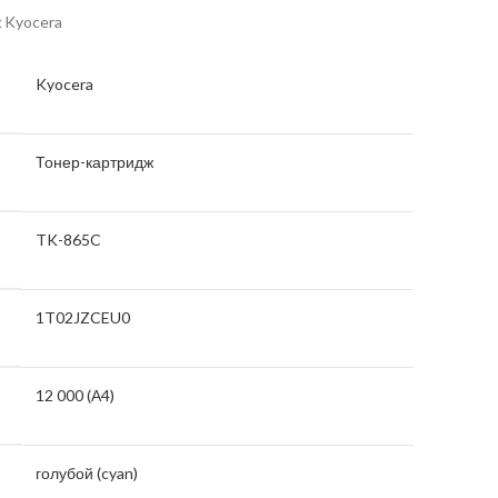
 Kyocera
Kyocera
Тонер-картридж
TK-865C
1T02JZCEU0
12 000 (А4)
голубой (cyan)