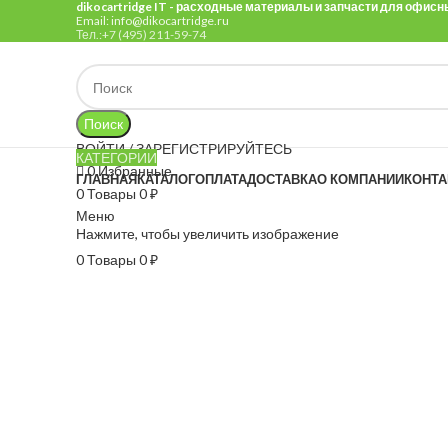
dikocartridge IT - расходные материалы и запчасти для офис
Email: info@dikocartridge.ru
Тел.:+7 (495) 211-59-74
Поиск
ВОЙТИ / ЗАРЕГИСТРИРУЙТЕСЬ
КАТЕГОРИИ
0
Избранные
ГЛАВНАЯ
КАТАЛОГ
ОПЛАТА
ДОСТАВКА
О КОМПАНИИ
КОНТ
0
Товары
0
₽
Меню
Нажмите, чтобы увеличить изображение
0
Товары
0
₽