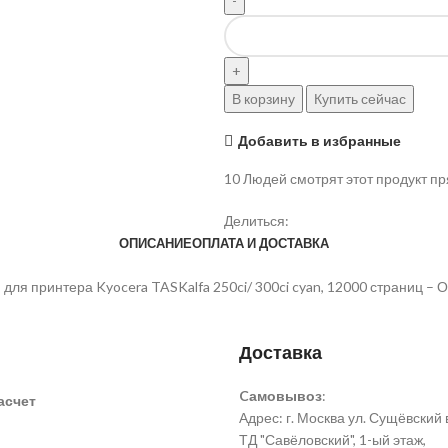
Количество
товара
Картридж
Kyocera
В корзину
Купить сейчас
TK-
865C
Добавить в избранные
(1T02JZCEU0)
оригинальный
10
Людей смотрят этот продукт пр
для
Делиться:
принтера
ОПИСАНИЕ
ОПЛАТА И ДОСТАВКА
Kyocera
TASKalfa
ля принтера Kyocera TASKalfa 250ci/ 300ci cyan, 12000 страниц –
250ci/
300ci
cyan,
Доставка
12000
страниц
Cамовывоз
:
–
асчет
Адрес: г. Москва ул. Сущёвский ва
Оригинальный
ТД "Савёловский", 1-ый этаж,
картридж