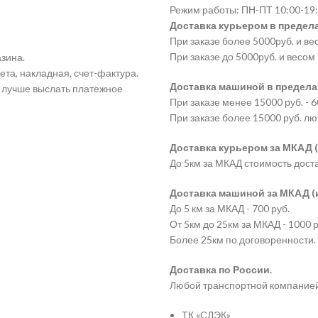
Режим работы: ПН-ПТ 10:00-19:
Kyocera
Доставка курьером в предела
TK-
При заказе более 5000руб. и ве
865C.
При заказе до 5000руб. и весом 
зина.
ета, накладная, счет-фактура.
Доставка машиной в пределах
а лучше выслать платежное
При заказе менее 15000 руб. - 6
При заказе более 15000 руб. лю
Доставка курьером за МКАД (
До 5км за МКАД стоимость дост
Доставка машиной за МКАД (и 
До 5 км за МКАД - 700 руб.
От 5км до 25км за МКАД - 1000 р
Более 25км по договоренности.
Доставка по России.
Любой транспортной компание
ТК «СДЭК»