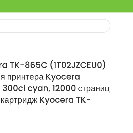
ra TK-865C (1T02JZCEU0)
ля принтера Kyocera
 300ci cyan, 12000 страниц
 картридж Kyocera TK-