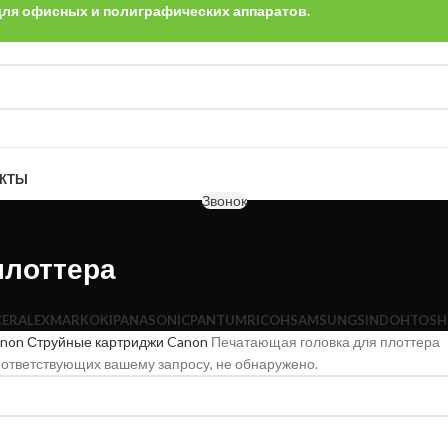
 для офисных и полиграфических аппаратов.
АКТЫ
Звонок
плоттера
CERA
LEXMARK
OKI
PANASONIC
PANTUM
RICOH
SAMSUNG
SINDOH
TOSH
anon
Струйные картриджи Canon
Печатающая головка для плоттера
оответствующих вашему запросу, не обнаружено.