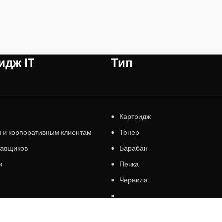
идж IT
Тип
Картридж
 и корпоративным клиентам
Тонер
тавщиков
Барабан
и
Печка
Чернила