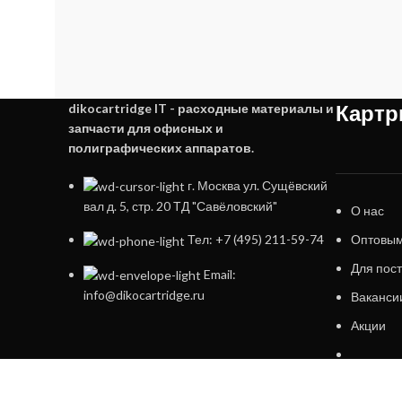
Картр
dikocartridge IT - расходные материалы и
запчасти для офисных и
полиграфических аппаратов.
г. Москва ул. Сущёвский
вал д. 5, стр. 20 ТД "Савёловский"
О нас
Оптовым
Тел: +7 (495) 211-59-74
Для пос
Email:
info@dikocartridge.ru
Ваканси
Акции
dikocartridge.ru 2025 Все права защищены .