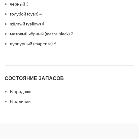
черный
3
голубой (cyan)
4
жёлтый (yellow)
4
матовый чёрный (matte black)
2
пурпурный (magenta)
6
синий (blue)
1
чёрный (black)
7
СОСТОЯНИЕ ЗАПАСОВ
В продаже
В наличии