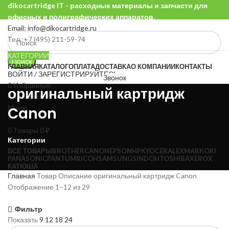
dikocartridge IT - расходные материалы и запчасти для
офисных и полиграфических аппаратов.
Email: info@dikocartridge.ru
Тел.:+7 (495) 211-59-74
КАТЕГОРИИ
Поиск
ГЛАВНАЯ
КАТАЛОГ
ОПЛАТА
ДОСТАВКА
О КОМПАНИИ
КОНТАКТЫ
ВОЙТИ / ЗАРЕГИСТРИРУЙТЕСЬ
Звонок
0
Избранные
оригинальный картридж
0
Товары
0
₽
Меню
Canon
0
Товары
0
₽
Категории
ВСЕ
ТОВАРЫ
BROTHER
CANON
EPSON
HP
KYOCERA
LEXMARK
OKI
PANASONIC
PANTUM
RICOH
SAMSUNG
SINDOH
TOSHIBA
XEROX
КАТЮША
Главная
Товар Описание
оригинальный картридж Canon
Сортировка:
Отображение 1–12 из 29
по
популярности
Фильтр
Показать
9
12
18
24