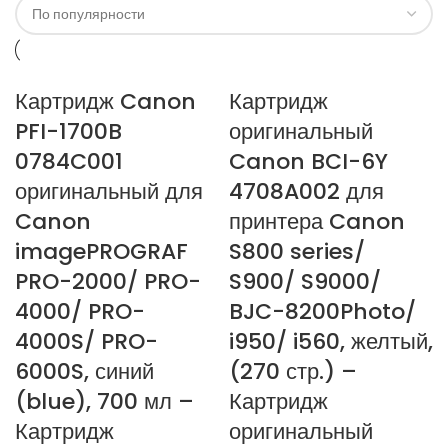
Картридж Canon
Картридж
PFI-1700B
оригинальный
0784C001
Canon BCI-6Y
оригинальный для
4708A002 для
Canon
принтера Canon
imagePROGRAF
S800 series/
PRO-2000/ PRO-
S900/ S9000/
4000/ PRO-
BJC-8200Photo/
4000S/ PRO-
i950/ i560, желтый,
6000S, синий
(270 стр.) –
(blue), 700 мл –
Картридж
Картридж
оригинальный