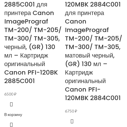
2885C001 для
120MBK 2884C001
принтера Canon
для принтера
ImagePrograf
Canon
TM-200/ TM-205/
ImagePrograf
TM-300/ TM-305,
TM-200/ TM-205/
черный, (GR) 130
TM-300/ TM-305,
мл – Картридж
матовый черный,
оригинальный
(GR) 130 мл –
Canon PFI-120BK
Картридж
2885C001
оригинальный
Canon PFI-
6500
₽
120MBK 2884C001
6750
₽
В корзину